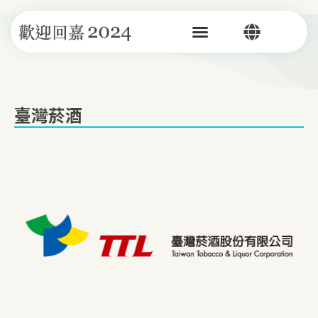
跳
至
選
主
單
要
內
容
臺灣菸酒